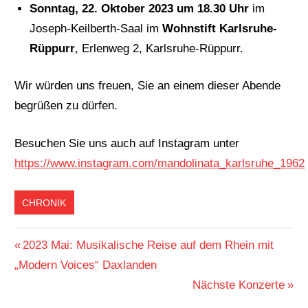
Sonntag, 22. Oktober 2023 um 18.30 Uhr
im
Joseph-Keilberth-Saal im
Wohnstift Karlsruhe-
Rüppurr
, Erlenweg 2, Karlsruhe-Rüppurr.
Wir würden uns freuen, Sie an einem dieser Abende
begrüßen zu dürfen.
Besuchen Sie uns auch auf Instagram unter
https://www.instagram.com/mandolinata_karlsruhe_1962
CHRONIK
Beitragsnavigation
Vorheriger
2023 Mai: Musikalische Reise auf dem Rhein mit
Beitrag:
„Modern Voices“ Daxlanden
Nächster
Nächste Konzerte
Beitrag: